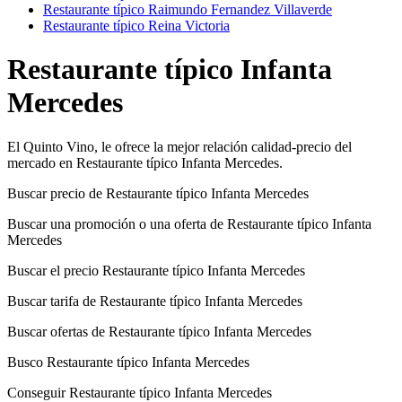
Restaurante típico Raimundo Fernandez Villaverde
Restaurante típico Reina Victoria
Restaurante típico Infanta
Mercedes
El Quinto Vino, le ofrece la mejor relación calidad-precio del
mercado en Restaurante típico Infanta Mercedes.
Buscar precio de Restaurante típico Infanta Mercedes
Buscar una promoción o una oferta de Restaurante típico Infanta
Mercedes
Buscar el precio Restaurante típico Infanta Mercedes
Buscar tarifa de Restaurante típico Infanta Mercedes
Buscar ofertas de Restaurante típico Infanta Mercedes
Busco Restaurante típico Infanta Mercedes
Conseguir Restaurante típico Infanta Mercedes