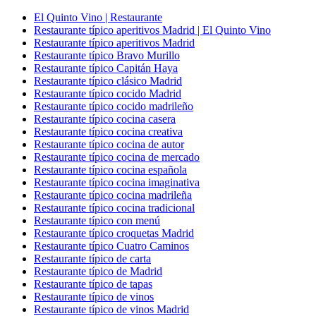
El Quinto Vino | Restaurante
Restaurante típico aperitivos Madrid | El Quinto Vino
Restaurante típico aperitivos Madrid
Restaurante típico Bravo Murillo
Restaurante típico Capitán Haya
Restaurante típico clásico Madrid
Restaurante típico cocido Madrid
Restaurante típico cocido madrileño
Restaurante típico cocina casera
Restaurante típico cocina creativa
Restaurante típico cocina de autor
Restaurante típico cocina de mercado
Restaurante típico cocina española
Restaurante típico cocina imaginativa
Restaurante típico cocina madrileña
Restaurante típico cocina tradicional
Restaurante típico con menú
Restaurante típico croquetas Madrid
Restaurante típico Cuatro Caminos
Restaurante típico de carta
Restaurante típico de Madrid
Restaurante típico de tapas
Restaurante típico de vinos
Restaurante típico de vinos Madrid