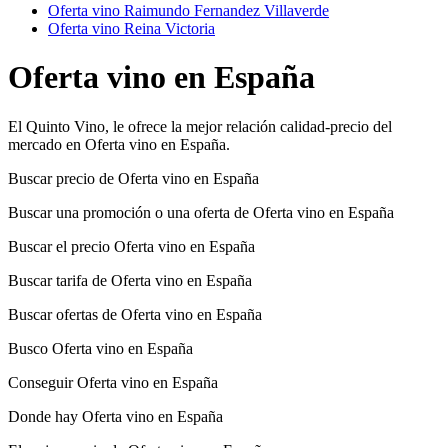
Oferta vino Raimundo Fernandez Villaverde
Oferta vino Reina Victoria
Oferta vino en España
El Quinto Vino, le ofrece la mejor relación calidad-precio del
mercado en Oferta vino en España.
Buscar precio de Oferta vino en España
Buscar una promoción o una oferta de Oferta vino en España
Buscar el precio Oferta vino en España
Buscar tarifa de Oferta vino en España
Buscar ofertas de Oferta vino en España
Busco Oferta vino en España
Conseguir Oferta vino en España
Donde hay Oferta vino en España