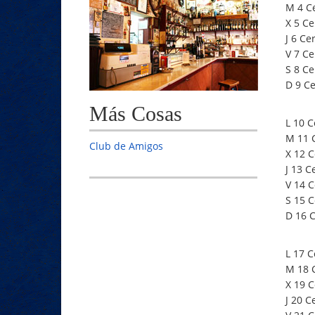
M 4 C
X 5 Ce
J 6 Ce
V 7 Ce
S 8 Ce
D 9 C
Más Cosas
L 10 C
M 11 
Club de Amigos
X 12 
J 13 C
V 14 
S 15 
D 16 
L 17 C
M 18 
X 19 
J 20 C