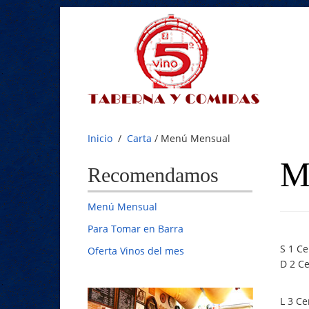
Inicio
/
Carta
/
Menú Mensual
M
Recomendamos
Menú Mensual
Para Tomar en Barra
S 1 Ce
Oferta Vinos del mes
D 2 C
L 3 Ce