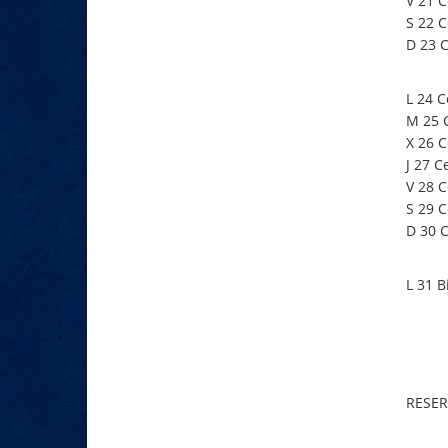
V 21 
S 22 
D 23 
L 24 C
M 25 
X 26 
J 27 C
V 28 
S 29 
D 30 
L 31 B
RESER